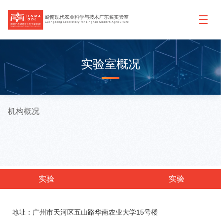
实验室概况
机构概况
实验
实验
室概
新闻
科学
人才
平台
党建
室分
公开
地址：广州市天河区五山路华南农业大学15号楼
首页
况
中心
研究
团队
建设
园地
中心
招标