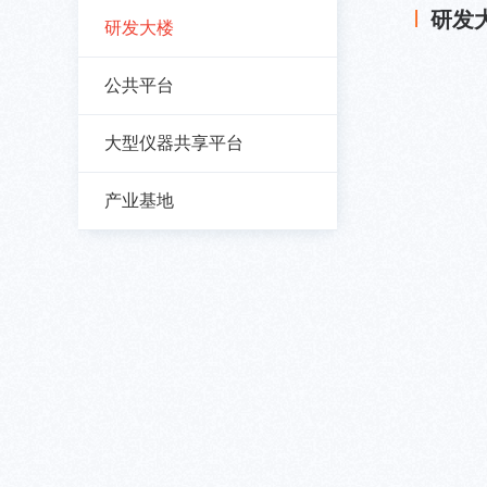
研发
研发大楼
公共平台
大型仪器共享平台
产业基地