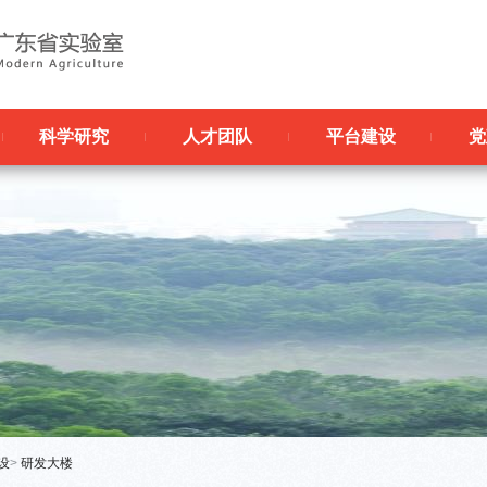
科学研究
人才团队
平台建设
党
设
>
研发大楼